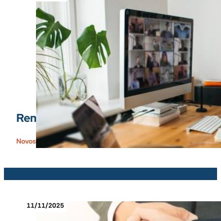
Remote rad u IT industriji: IT kandidati b
Novosti People Focus
11/11/2025