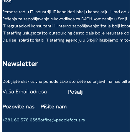
Blog
Remote rad u IT industriji: IT kandidati biraju kancelariju ili rad od k
Rešenja za zapošljavanje rukovodilaca za DACH kompanije u Srbiji
IT regrutacioni konsultanti ili interno zapošljavanje: šta je bolji izbor
IT staffing usluge: zašto outsourcing često daje bolje rezultate od
Da li se isplati koristiti IT staffing agenciju u Srbiji? Razbijamo mitov
Newsletter
Dobijajte ekskluzivne ponude tako što ćete se prijaviti na naš bilten
Section
Pošalji
Pozovite nas
Pišite nam
+381 60 378 6555
office@peoplefocus.rs