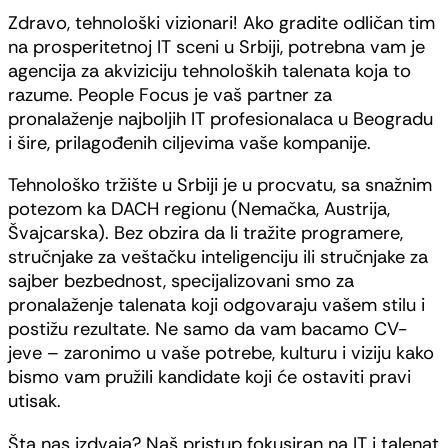
Zdravo, tehnološki vizionari! Ako gradite odličan tim
na prosperitetnoj IT sceni u Srbiji, potrebna vam je
agencija za akviziciju tehnoloških talenata koja to
razume. People Focus je vaš partner za
pronalaženje najboljih IT profesionalaca u Beogradu
i šire, prilagođenih ciljevima vaše kompanije.
Tehnološko tržište u Srbiji je u procvatu, sa snažnim
potezom ka DACH regionu (Nemačka, Austrija,
Švajcarska). Bez obzira da li tražite programere,
stručnjake za veštačku inteligenciju ili stručnjake za
sajber bezbednost, specijalizovani smo za
pronalaženje talenata koji odgovaraju vašem stilu i
postižu rezultate. Ne samo da vam bacamo CV-
jeve – zaronimo u vaše potrebe, kulturu i viziju kako
bismo vam pružili kandidate koji će ostaviti pravi
utisak.
Šta nas izdvaja? Naš pristup fokusiran na IT i talenat