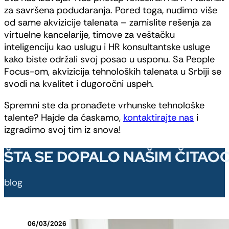
za savršena podudaranja. Pored toga, nudimo više
od same akvizicije talenata – zamislite rešenja za
virtuelne kancelarije, timove za veštačku
inteligenciju kao uslugu i HR konsultantske usluge
kako biste održali svoj posao u usponu. Sa People
Focus-om, akvizicija tehnoloških talenata u Srbiji se
svodi na kvalitet i dugoročni uspeh.
Spremni ste da pronađete vrhunske tehnološke
talente? Hajde da ćaskamo,
kontaktirajte nas
i
izgradimo svoj tim iz snova!
ŠTA SE DOPALO NAŠIM ČITAO
blog
06/03/2026