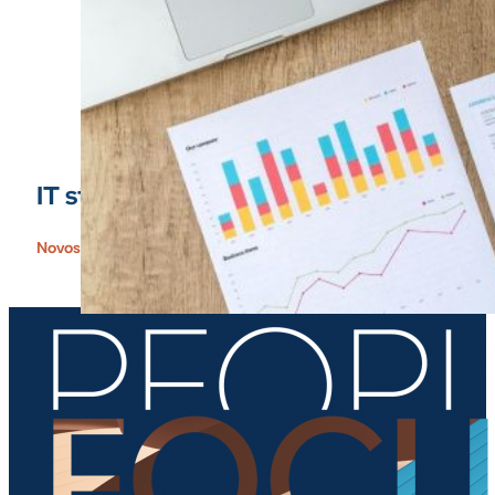
IT staffing usluge: zašto outsourcing č
Novosti People Focus